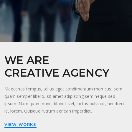
WE ARE
CREATIVE AGENCY
Maecenas tempus, tellus eget condimentum rhon cus, sem
quam semper libero, sit amet adipiscing sem neque sed
ipsum. Nam quam nunc, blandit vel, luctus pulvinar, hendrerit
id, lorem. Quisque rutrum aenean imperdiet.
VIEW WORKS